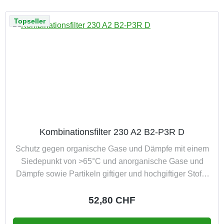
Topseller
Kombinationsfilter 230 A2 B2-P3R D
Schutz gegen organische Gase und Dämpfe mit einem
Siedepunkt von >65°C und anorganische Gase und
Dämpfe sowie Partikeln giftiger und hochgiftiger Stoffe
(P3) Packung à 2 Stück zusätzlich mit
Dolomitstaubprüfung entsorgungsfreundlich veraschbar
Regulärer Preis:
52,80 CHF