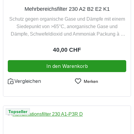
Mehrbereichsfilter 230 A2 B2 E2 K1
Schutz gegen organische Gase und Dämpfe mit einem
Siedepunkt von >65°C, anorganische Gase und
Dämpfe, Schwefeldioxid und Ammoniak Packung à 2
Stück entsorgungsfreundlich veraschbar
Regulärer Preis:
40,00 CHF
In den Warenkorb
Vergleichen
Merken
Topseller