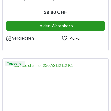
giftiger und hochgiftiger Stoffe (P3) Packung à 2 Stück
zusätzlich mit Dolomitstaubprüfung
Regulärer Preis:
39,80 CHF
entsorgungsfreundlich veraschbar
In den Warenkorb
Vergleichen
Merken
Topseller