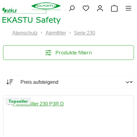
Zum Hauptinhalt springen
Du hast 0 Produkte 
Warenko
Atemschutz
Atemfilter
Serie 230
Produkte filtern
Topseller