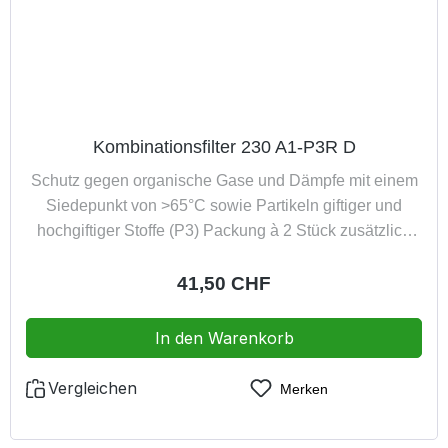
Kombinationsfilter 230 A1-P3R D
Schutz gegen organische Gase und Dämpfe mit einem
Siedepunkt von >65°C sowie Partikeln giftiger und
hochgiftiger Stoffe (P3) Packung à 2 Stück zusätzlich
mit Dolomitstaubprüfung entsorgungsfreundlich
veraschbar
Regulärer Preis:
41,50 CHF
In den Warenkorb
Vergleichen
Merken