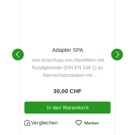
Adapter SPA
zum Anschluss von Atemfiltern mit
Rundgewinde (DIN EN 148-1) an
Atemschutzmasken mit
Schraubanschluss M 45x3 (DIN EN
148-3) zum Anschluss von
Regulärer Preis:
30,00 CHF
V
1
Atemschutzmasken mit
Schraubanschluss M 45x3 (DIN EN
In den Warenkorb
148-3) an Pressluftatmern mit
Einheitssteckanschluss (DIN 58600)
Vergleichen
Merken