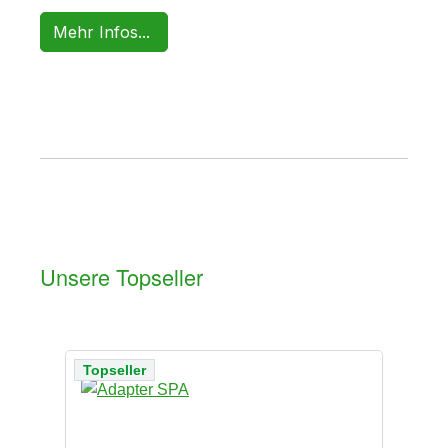
Mehr Infos...
Unsere Topseller
Produktgalerie überspringen
Ra
Topseller
%
To