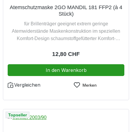
Atemschutzmaske 2GO MANDIL 181 FFP2 (à 4
Stück)
für Brillenträger geeignet extrem geringe
Atemwiderstände Maskenkonstruktion im speziellen
Komfort-Design schaumstoffgefütterter Komfort-
Nasenbereich flexibler Nasenbügel mit angenehmer
Sicherheitsbänderung platzsparend da Faltmöglichkeit
Regulärer Preis:
12,80 CHF
Filterklasse EN 149:2001+A1:2009 FFP2 CE 0426
ebenfalls zertifiziert nach 2016/425 FFP2 hygienisch im
In den Warenkorb
Polybeutel verpackt Packung à 4 Stück
Vergleichen
Merken
Topseller