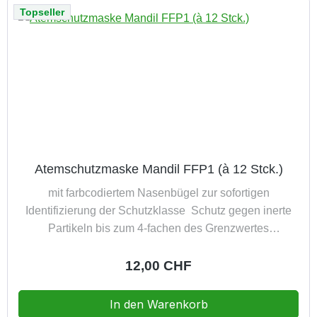
Topseller
Atemschutzmaske Mandil FFP1 (à 12 Stck.)
mit farbcodiertem Nasenbügel zur sofortigen
Identifizierung der Schutzklasse Schutz gegen inerte
Partikeln bis zum 4-fachen des Grenzwertes
Filterklasse DIN EN 149:2001 FFP1 NR & (EU)
2016/425 in Originalverpackung 4 Jahre lagerfähig
Regulärer Preis:
12,00 CHF
Packung à 12 Stück
In den Warenkorb