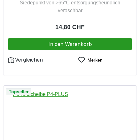
Siedepunkt von >65°C entsorgungsfreundlich
veraschbar
Regulärer Preis:
14,80 CHF
In den Warenkorb
Vergleichen
Merken
Topseller