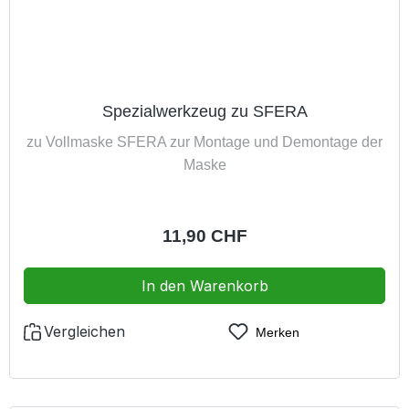
extrem niedriger AtemwiderständePackung à 5 Stück
Spezialwerkzeug zu SFERA
zu Vollmaske SFERA zur Montage und Demontage der
Maske
Regulärer Preis:
11,90 CHF
In den Warenkorb
Vergleichen
Merken