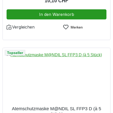
Regulärer Preis:
10,10 CHF
In den Warenkorb
Vergleichen
Merken
Topseller
Atemschutzmaske M@NDIL SL FFP3 D (à 5