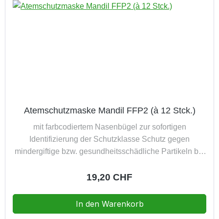
Atemschutzmaske Mandil FFP2 (à 12 Stck.)
mit farbcodiertem Nasenbügel zur sofortigen
Identifizierung der Schutzklasse Schutz gegen
mindergiftige bzw. gesundheitsschädliche Partikeln bis
zum 10-fachen des Grenzwertes Filterklasse DIN EN
149:2001 FFP2 NR & (EU) 2016/425 in
Regulärer Preis:
19,20 CHF
Originalverpackung 4 Jahre lagerfähig Packung à 12
Stück
In den Warenkorb