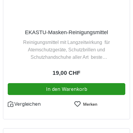
EKASTU-Masken-Reinigungsmittel
Reinigungsmittel mit Langzeitwirkung für
Atemschutzgeräte, Schutzbrillen und
Schutzhandschuhe aller Art beste
Materialverträglichkeit keine Rückstände auf den
behandelten Produkt effektive Reinigung und Hygiene
Regulärer Preis:
19,00 CHF
Inhalt: 250 ml (Konzentrat)
In den Warenkorb
Vergleichen
Merken