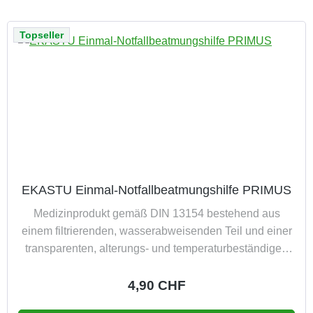
Topseller
EKASTU Einmal-Notfallbeatmungshilfe PRIMUS
Medizinprodukt gemäß DIN 13154 bestehend aus
einem filtrierenden, wasserabweisenden Teil und einer
transparenten, alterungs- und temperaturbeständigen
Folie mit ergonomisch geformter Fixierungsmöglichkeit
sehr geringer Atemwiderstand das Filtervlies erfüllt die
Regulärer Preis:
4,90 CHF
Anforderungen von FFP3, nach EN 149:2001+A1:2009