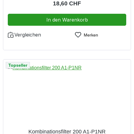
Regulärer Preis:
18,60 CHF
In den Warenkorb
Vergleichen
Merken
Topseller
Kombinationsfilter 200 A1-P1NR