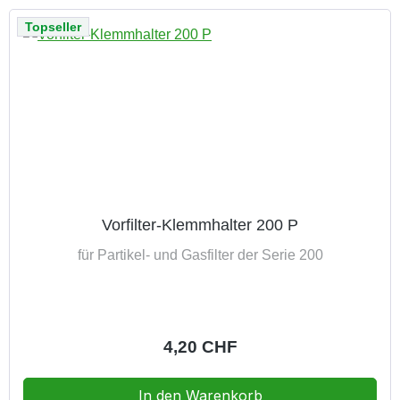
Topseller
Vorfilter-Klemmhalter 200 P
für Partikel- und Gasfilter der Serie 200
Regulärer Preis:
4,20 CHF
In den Warenkorb