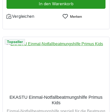
schafft eine hygienische Barriere; vermeidet einen
In den Warenkorb
unmittelbaren Kontakt zwischen Ersthelfer und Patient
nur zum Einmalgebrauch geeignetMade in Germany
Vergleichen
Merken
Topseller
EKASTU Einmal-Notfallbeatmungshilfe Primus
Kids
Einmal-Notfallbeatmungshilfe speziell für die Beatmung