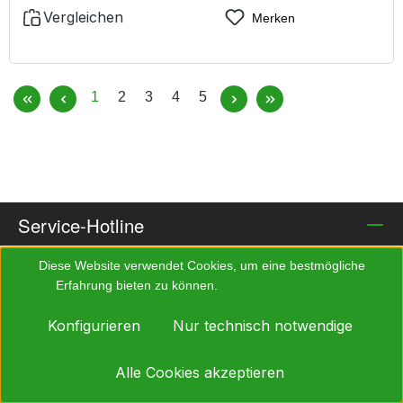
Vergleichen
Merken
Seite
Seite
Seite
Seite
Seite
1
2
3
4
5
Service-Hotline
Diese Website verwendet Cookies, um eine bestmögliche
Shop Service
Erfahrung bieten zu können.
Mehr Informationen ...
Konfigurieren
Nur technisch notwendige
Informationen
Alle Cookies akzeptieren