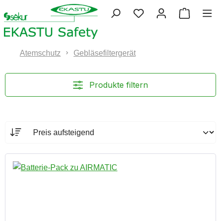
Zum Hauptinhalt springen
Du hast 0 Produkte 
Warenko
Atemschutz
Gebläsefiltergerät
Produkte filtern