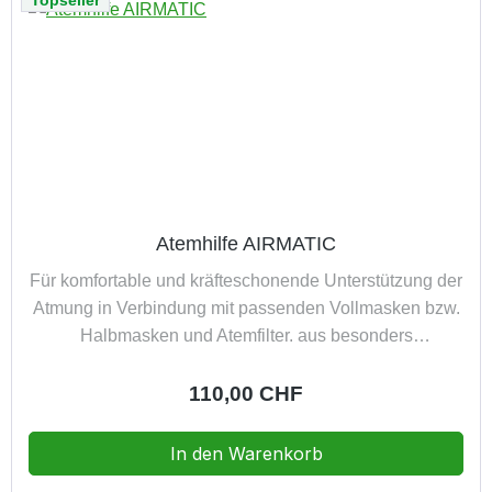
Topseller
Atemhilfe AIRMATIC
Für komfortable und kräfteschonende Unterstützung der
Atmung in Verbindung mit passenden Vollmasken bzw.
Halbmasken und Atemfilter. aus besonders
hochwertigen und schlagfesten Materialien (PVC frei)
gefertigt handlich und dennoch robust und langlebig
Regulärer Preis:
110,00 CHF
das Fliegengewicht sorgt für einen
erstklassigen Komfort bei gleichzeitigem Mehrwert an
In den Warenkorb
Sicherheit maximaler Tragekomfort ohne