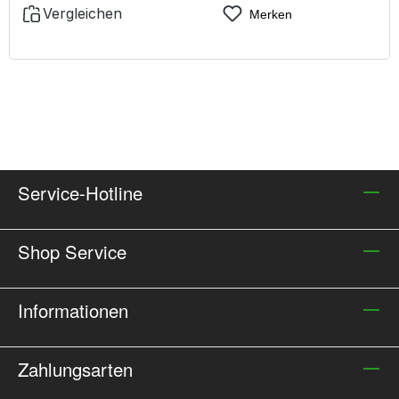
Beeinträchtigung des optimalen Blickfelds bekämpft
Vergleichen
Merken
effektiv den Hitzestau in der Maske besonders
wirtschaftlich und sicher benutzerfreundlich, dabei
kinderleicht im Gebrauch kein lästiges, störendes und
gefährliches Kabelwirrwarr, da Batteriefach direkt im
Gehäuse verbaut einzusetzen mit passenden
Vollmasken, Halbmasken und Atemfilter mit
Rundgewindeanschluss lange Tragezeit durch
auswechselbare Batterien sofort einsatzbereit durch
Service-Hotline
mitgeliefertes Batterie-Pack Made in Germany
Shop Service
Informationen
Zahlungsarten