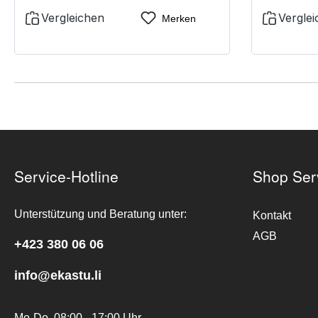
speziellen Passform ist die Maske für
schnelle
Vergleichen
Vergle
Merken
Brillenträger geeignet
Dichtsit
komforta
zwisc
Service-Hotline
Shop Ser
Unterstützung und Beratung unter:
Kontakt
AGB
+423 380 06 06
info@ekastu.li
Mo-Do, 08:00 - 17:00 Uhr