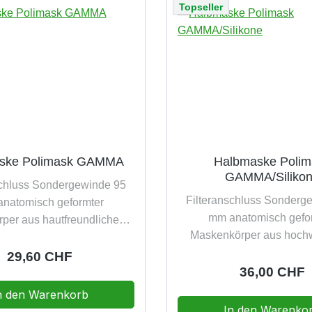
Topseller
ske Polimask GAMMA
Halbmaske Polim
GAMMA/Siliko
schluss Sondergewinde 95
Filteranschluss Sonderg
natomisch geformter
mm anatomisch gefo
per aus hautfreundlichem,
Maskenkörper aus hoch
 EPDM, passt sich jeder
besonders hautverträg
orm bequem und problemlos
Regulärer Preis:
29,60 CHF
Silikon, passt sich jeder G
Regulärer Pr
36,00 CHF
gerechte Ausatemluftführung
bequem und probleml
4-Punkt-Bänderung sorgt für
n den Warenkorb
brillengerechte Ausateml
ale Gewichtsverteilung und
In den Warenko