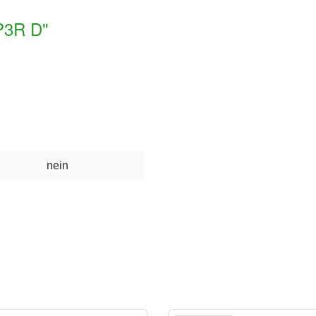
 P3R D"
nein