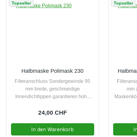
Topseller
Topseller
Halbmaske Polimask 230
Halbma
Filteranschluss Sondergewinde 95
Filteran
mm breite, geschmeidige
mm a
Innendichtlippen garantieren hohe
Maskenkör
Dichtheit aus hautfreundlichem,
weichem
weichem EPDM gefertigt spezielle
Gesichtsf
Regulärer Preis:
24,00 CHF
Konstruktion gewährt ein großes
an brillen
Blickfeld und niedrige
neuartige 
In den Warenkorb
I
Atemwiderstände aufgrund der
eine optim