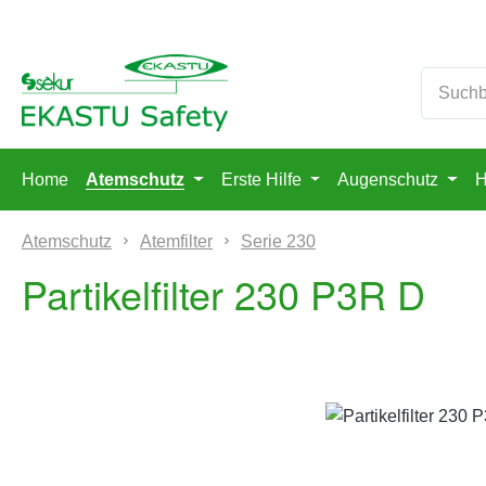
m Hauptinhalt springen
Zur Suche springen
Zur Hauptnavigation springen
Home
Atemschutz
Erste Hilfe
Augenschutz
H
Atemschutz
Atemfilter
Serie 230
Partikelfilter 230 P3R D
Bildergalerie überspringen