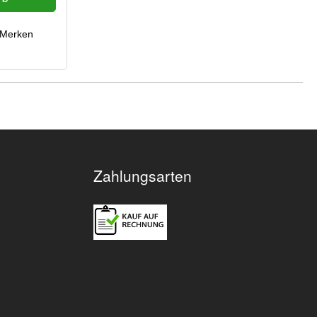
g sorgt für
teilung und
Merken
rragender
s Gewicht
n Abstand
keFarbe:
Zahlungsarten