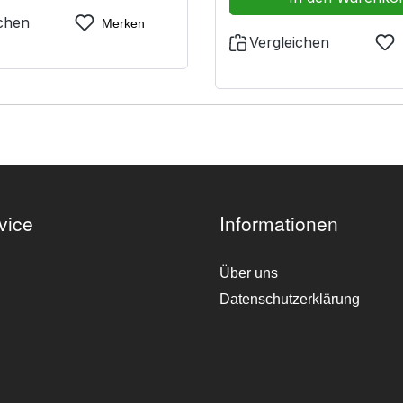
neuartige 4-Punkt-Bänderun
s Anlegen hervorragender
ichen
Merken
eine optimale Gewichtsver
z durch geringes Gewicht
Vergleichen
schnelles Anlegen hervo
bel durch kurzen Abstand
Dichtsitz durch geringe
hen Filter und Maske
komfortabel durch kurze
zwischen Filter und Mas
hellgrau
vice
Informationen
Über uns
Datenschutzerklärung