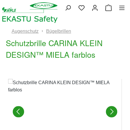
Zum Hauptinhalt springen
Du hast 0 Produkte 
Warenko
Augenschutz
Bügelbrillen
Schutzbrille CARINA KLEIN
DESIGN™ MIELA farblos
Bildergalerie überspringen