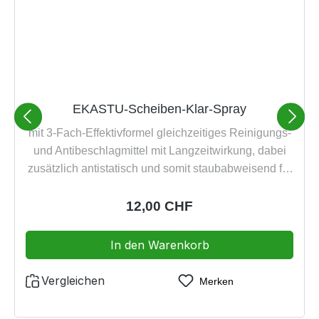
EKASTU-Scheiben-Klar-Spray
mit 3-Fach-Effektivformel gleichzeitiges Reinigungs-
und Antibeschlagmittel mit Langzeitwirkung, dabei
zusätzlich antistatisch und somit staubabweisend für
Schutzbrillen, Visiere und Vollmasken aller Art beste
Materialverträglichkeit keine Rückstände auf dem
Regulärer Preis:
12,00 CHF
behandelten Produkt angenehmer Geruch, dabei
Alkohol-, Wachs- und Silikonfrei umweltverträgliches
In den Warenkorb
Pumpspray und biologisch abbaubar Inhalt: 100 ml
Vergleichen
Merken