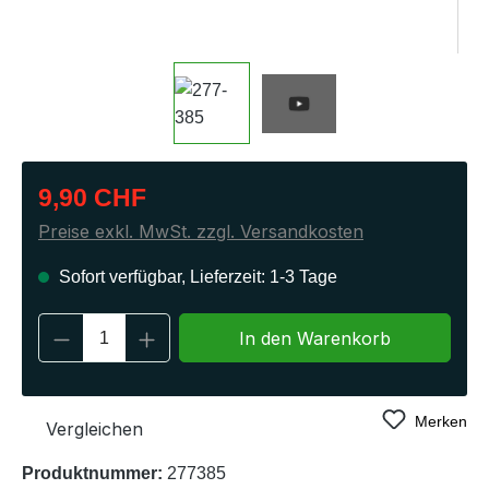
Regulärer Preis:
9,90 CHF
Preise exkl. MwSt. zzgl. Versandkosten
Sofort verfügbar, Lieferzeit: 1-3 Tage
Produkt Anzahl: Gib den gewünschten Wert 
In den Warenkorb
Merken
Vergleichen
Produktnummer:
277385