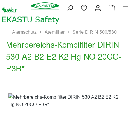
Zum Hauptinhalt springen
Du hast 0 Produkte 
Warenko
Atemschutz
Atemfilter
Serie DIRIN 500/530
Mehrbereichs-Kombifilter DIRIN
530 A2 B2 E2 K2 Hg NO 20CO-
P3R*
Bildergalerie überspringen