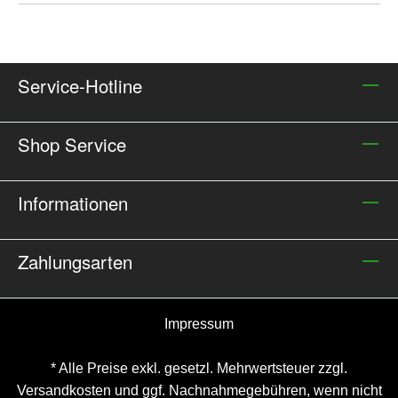
Scheibenrahmens und Anschlussstückes in Oliv
Tipp zur Aufbewahrung: Formstabile Maskentrage-
und Aufbewahrungstasche, Best.- Nr. 166 933
Service-Hotline
Shop Service
Informationen
Zahlungsarten
Impressum
* Alle Preise exkl. gesetzl. Mehrwertsteuer zzgl.
Versandkosten
und ggf. Nachnahmegebühren, wenn nicht