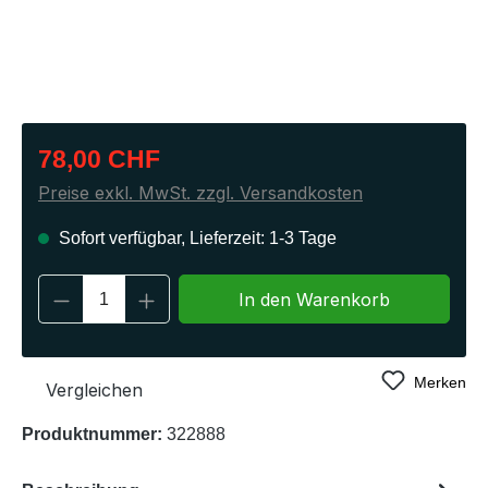
Regulärer Preis:
78,00 CHF
Preise exkl. MwSt. zzgl. Versandkosten
Sofort verfügbar, Lieferzeit: 1-3 Tage
Produkt Anzahl: Gib den gewünschten Wert 
In den Warenkorb
Merken
Vergleichen
Produktnummer:
322888