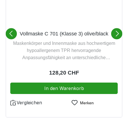
Vollmaske C 701 (Klasse 3) olive/black
Maskenkörper und Innenmaske aus hochwertigem
hypoallergenem TPR hervorragende
Anpassungsfähigkeit an unterschiedliche
Gesichtsformen innovative neuartige Kopfbänderung
für mehr Sicherheit und mehr Komfort spiegel-,
Regulärer Preis:
128,20 CHF
verzerrungsfreie und kratzfeste PC-Sichtscheibe
extrem großes „Rundum“-Blickfeld mit intelligentem
In den Warenkorb
Belüftungssystem, ohne Steuerventile, dadurch
werden die Atemwiderstände minimiert und das
Vergleichen
Merken
Beschlagen der Sichtscheibe effizient verhindert mit
Rundgewindeanschluss DIN EN 148-1 mit
Feuerwehrzulassung Ausführung des