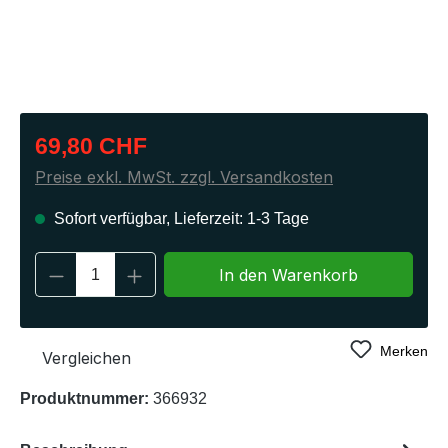
Regulärer Preis:
69,80 CHF
Preise exkl. MwSt. zzgl. Versandkosten
Sofort verfügbar, Lieferzeit: 1-3 Tage
Produkt Anzahl: Gib den gewünschten Wert 
In den Warenkorb
Merken
Vergleichen
Produktnummer:
366932