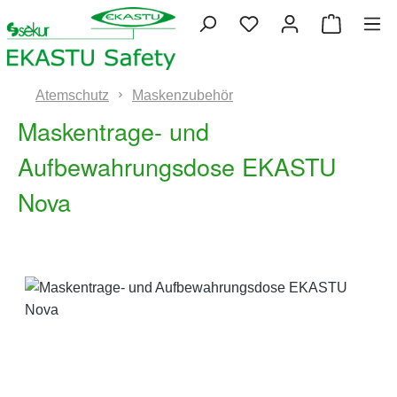
Zum Hauptinhalt springen
Du hast 0 Produkte 
Warenko
Atemschutz
Maskenzubehör
Maskentrage- und
Aufbewahrungsdose EKASTU
Nova
Bildergalerie überspringen