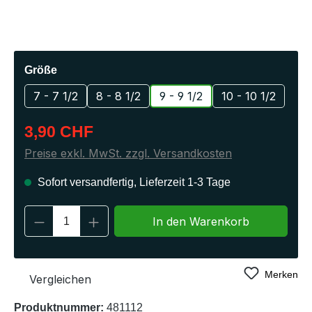
auswählen
Größe
7 - 7 1/2
8 - 8 1/2
9 - 9 1/2
10 - 10 1/2
Regulärer Preis:
3,90 CHF
Preise exkl. MwSt. zzgl. Versandkosten
Sofort versandfertig, Lieferzeit 1-3 Tage
Produkt Anzahl: Gib den gewünschten Wert 
In den Warenkorb
Merken
Vergleichen
Produktnummer:
481112