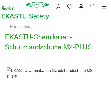
Zum Hauptinhalt springen
Du hast 0 Produkte 
Warenko
Handschutz
EKASTU-Chemikalien-
Schutzhandschuhe M2-PLUS
Bildergalerie überspringen